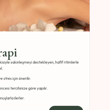
rapi
isiyle sakinleşmeyi destekleyen, hafif ritimlerle
l.
 stres için önerilir.
cesi tercihinize göre yapılır.
nuşlarla ilerler.