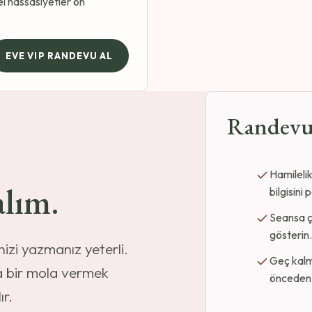
el hassasiyetler ön
EVE VIP RANDEVU AL
Randevu 
Hamileli
alım.
bilgisini 
Seansa ç
gösterin
nizi yazmanız yeterli.
Geç kalm
a bir mola vermek
önceden 
ır.