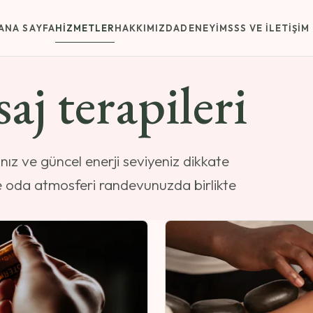
ANA SAYFA
HIZMETLER
HAKKIMIZDA
DENEYIM
SSS VE İLETIŞIM
aj terapileri
nız ve güncel enerji seviyeniz dikkate
ve oda atmosferi randevunuzda birlikte