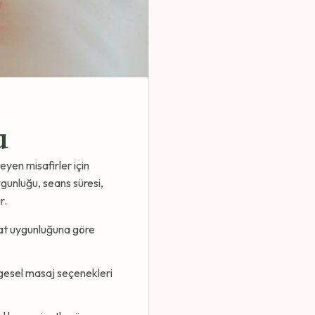
u
yen misafirler için
gunluğu, seans süresi,
r.
at uygunluğuna göre
lgesel masaj seçenekleri