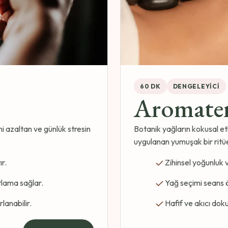
60 DK
DENGELEYICI
Aromate
i azaltan ve günlük stresin
Botanik yağların kokusal etk
uygulanan yumuşak bir ritüe
ır.
Zihinsel yoğunluk ve
tlama sağlar.
Yağ seçimi seans ön
lanabilir.
Hafif ve akıcı doku