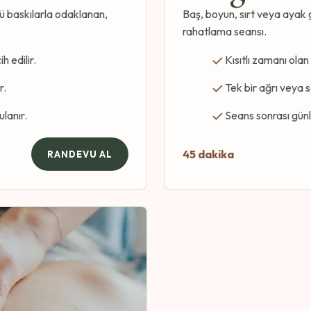
ü baskılarla odaklanan,
Baş, boyun, sırt veya ayak g
rahatlama seansı.
h edilir.
Kısıtlı zamanı olan
r.
Tek bir ağrı veya s
lanır.
Seans sonrası günlü
45 dakika
RANDEVU AL