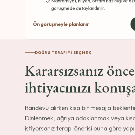
Mahremiyet, hijyen, ortam hazırlığı ve öz
görüşmede detaylandırılır.
Ön görüşmeyle planlanır
DOĞRU TERAPIYI SEÇMEK
Kararsızsanız önce
ihtiyacınızı konuş
Randevu alırken kısa bir mesajla beklenti
Dinlenmek, ağrıya odaklanmak veya kıs
istiyorsanız terapi önerisi buna göre yapıl